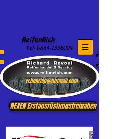
ReifenRich
Tel:
0664-1338004
reifenrich@hotmail.com
NEXEN Erstausrüstungsfreigaben